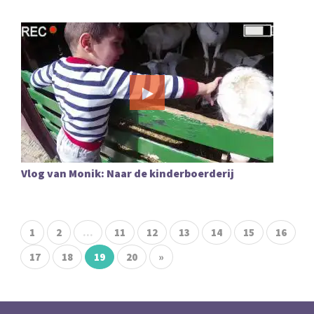
Vlog van Monik: Naar de kinderboerderij
1
2
...
11
12
13
14
15
16
17
18
19
20
»