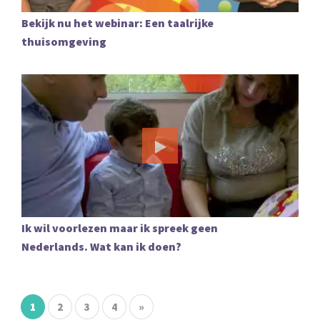
Bekijk nu het webinar: Een taalrijke
thuisomgeving
Ik wil voorlezen maar ik spreek geen
Nederlands. Wat kan ik doen?
1
2
3
4
»