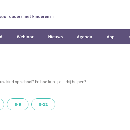
 voor ouders met kinderen in
d
Webinar
Nieuws
Agenda
App
jouw kind op school? En hoe kun jij daarbij helpen?
6-9
9-12