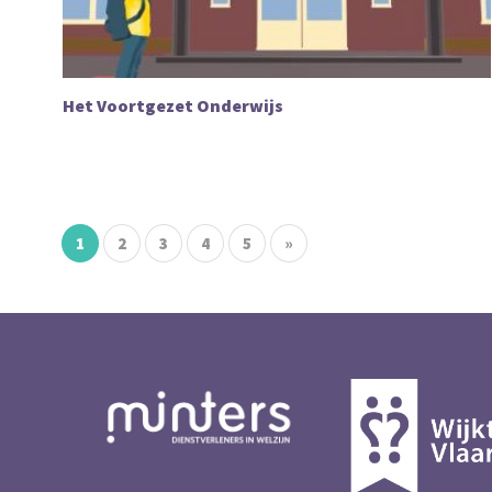
Het Voortgezet Onderwijs
1
2
3
4
5
»