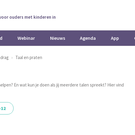
 voor ouders met kinderen in
d
Webinar
Nieuws
Agenda
App
edrag
Taal en praten
j helpen? En wat kun je doen als jij meerdere talen spreekt? Hier vind
-12