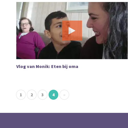
Vlog van Monik: Eten bij oma
1
2
3
4
»