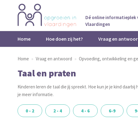
Dé online informatieplek
Vlaardingen
Home
Hoe doen zij het?
Vraag en antwoor
Home
Vraag en antwoord
Opvoeding, ontwikkeling en g
Taal en praten
Kinderen leren de taal die jij spreekt. Hoe kun je je kind daarbi
je meer informatie.
0 - 2
2 - 4
4 - 6
6-9
9