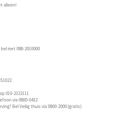
t alleen!
 bel met 088-2010000
351022
 op 010-2322111
efoon via 0800-0432
ing? Bel Veilig thuis via 0800-2000 (gratis)