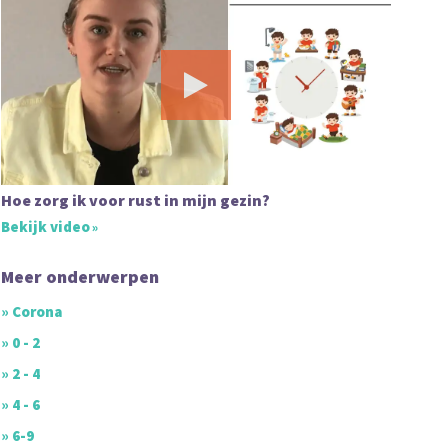
Hoe zorg ik voor rust in mijn gezin?
Bekijk video
Meer onderwerpen
» Corona
» 0 - 2
» 2 - 4
» 4 - 6
» 6-9