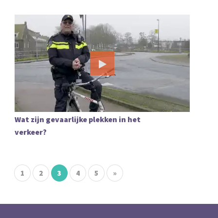
Wat zijn gevaarlijke plekken in het
verkeer?
1
2
3
4
5
»