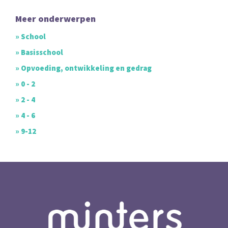
Meer onderwerpen
» School
» Basisschool
» Opvoeding, ontwikkeling en gedrag
» 0 - 2
» 2 - 4
» 4 - 6
» 9-12