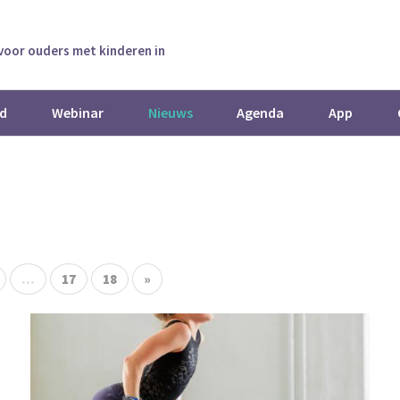
 voor ouders met kinderen in
d
Webinar
Nieuws
Agenda
App
...
17
18
»