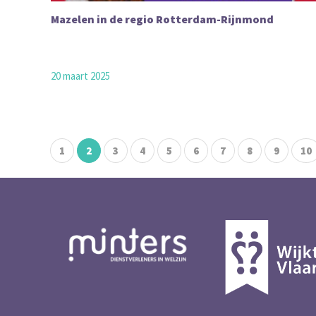
Mazelen in de regio Rotterdam-Rijnmond
20 maart 2025
1
2
3
4
5
6
7
8
9
10