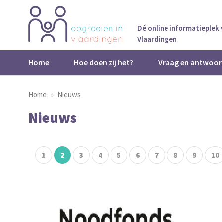
Dé online informatieplek
Vlaardingen
Home
Hoe doen zij het?
Vraag en antwoor
Home
Nieuws
Nieuws
1
2
3
4
5
6
7
8
9
10