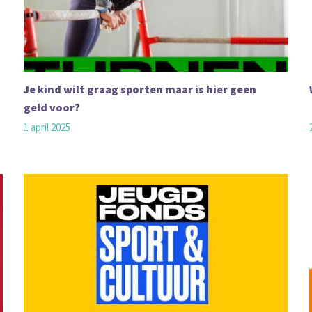
Je kind wilt graag sporten maar is hier geen
geld voor?
1 april 2025