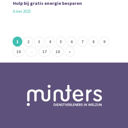
Hulp bij gratis energie besparen
6 mei 2025
1
2
3
4
5
6
7
8
9
10
...
17
18
»