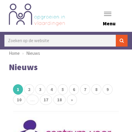
Menu
Home
Nieuws
Nieuws
1
2
3
4
5
6
7
8
9
10
...
17
18
»