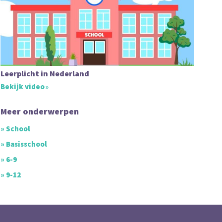
Leerplicht in Nederland
Bekijk video
Meer onderwerpen
» School
» Basisschool
» 6-9
» 9-12