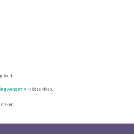
.
e kind.
ing Aanzet
in deze video.
 maken.