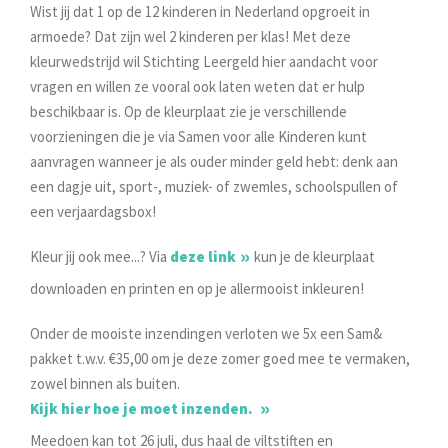
Wist jij dat 1 op de 12 kinderen in Nederland opgroeit in
armoede? Dat zijn wel 2 kinderen per klas! Met deze
kleurwedstrijd wil Stichting Leergeld hier aandacht voor
vragen en willen ze vooral ook laten weten dat er hulp
beschikbaar is. Op de kleurplaat zie je verschillende
voorzieningen die je via Samen voor alle Kinderen kunt
aanvragen wanneer je als ouder minder geld hebt: denk aan
een dagje uit, sport-, muziek- of zwemles, schoolspullen of
een verjaardagsbox!
Kleur jij ook mee...? Via
deze link
kun je de kleurplaat
downloaden en printen en op je allermooist inkleuren!
Onder de mooiste inzendingen verloten we 5x een Sam&
pakket t.w.v. €35,00 om je deze zomer goed mee te vermaken,
zowel binnen als buiten.
Kijk hier hoe je moet inzenden.
Meedoen kan tot 26 juli, dus haal de viltstiften en