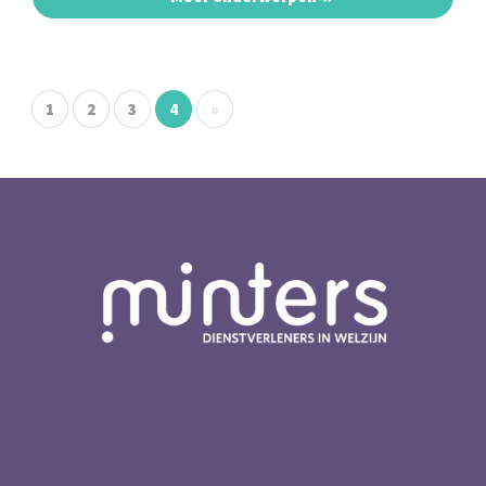
1
2
3
4
»