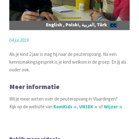
English , Polski, العربية, Türk
04 jul 2019
Als je kind 2 jaar is mag hij naar de peuteropvang. Na een
kennismakingsgesprek is je kind welkom in de groep. En jij als
ouder ook.
Meer informatie
Wil je meer weten over de peuteropvang in Vlaardingen?
Kijk op de website van
KomKids
,
UN1EK
of
Wijzer
Bekijk meer video's