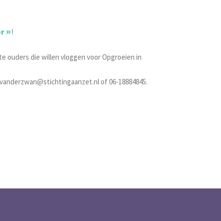
er
!
te ouders die willen vloggen voor Opgroeien in
 m.vanderzwan@stichtingaanzet.nl of 06-18884845.