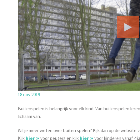
18 nov 2019
Buitenspelen is belangrijk voor elk kind. Van buitenspelen leren
lichaam van.
Wil je meer weten over buiten spelen? Kijk dan op de website 
Klik
hier
voor peuters en klik
hier
voor kinderen vanaf 4 ja