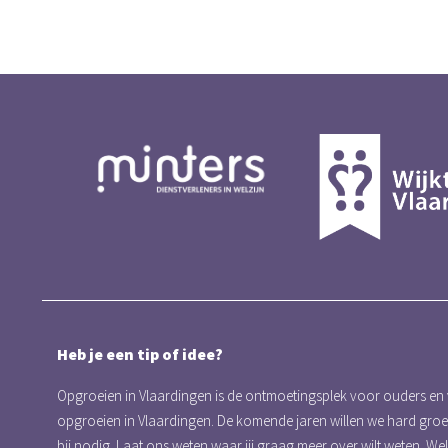
Heb je een tip of idee?
Opgroeien in Vlaardingen is de ontmoetingsplek voor ouders en
opgroeien in Vlaardingen. De komende jaren willen we hard gro
bij nodig. Laat ons weten waar jij graag meer over wilt weten. We