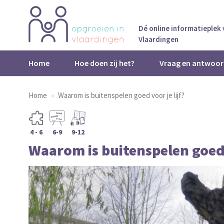
Dé online informatieplek
Vlaardingen
Home
Hoe doen zij het?
Vraag en antwoor
Home
Waarom is buitenspelen goed voor je lijf?
4 - 6
6-9
9-12
Waarom is buitenspelen goed v