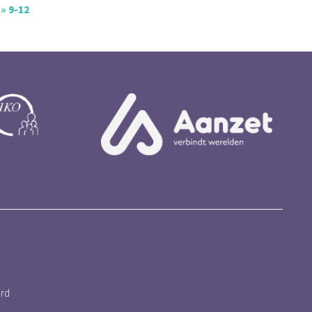
» 9-12
ord