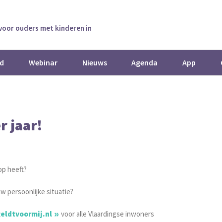
 voor ouders met kinderen in
d
Webinar
Nieuws
Agenda
App
r jaar!
op heeft?
w persoonlijke situatie?
eldtvoormij.nl
voor alle Vlaardingse inwoners