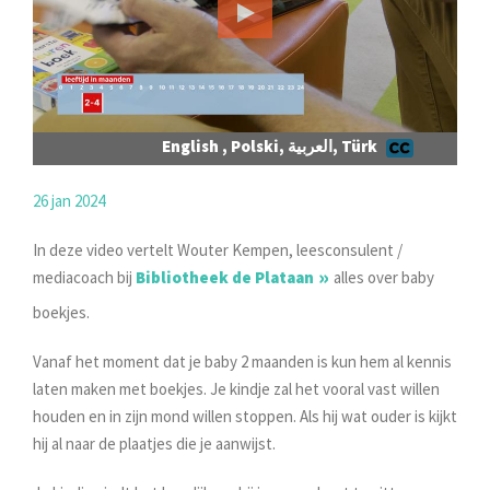
English , Polski, العربية, Türk
26 jan 2024
In deze video vertelt Wouter Kempen, leesconsulent /
mediacoach bij
Bibliotheek de Plataan
alles over baby
boekjes.
Vanaf het moment dat je baby 2 maanden is kun hem al kennis
laten maken met boekjes. Je kindje zal het vooral vast willen
houden en in zijn mond willen stoppen. Als hij wat ouder is kijkt
hij al naar de plaatjes die je aanwijst.